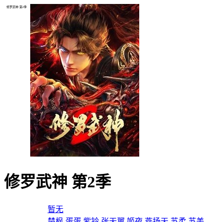
修罗武神 第2季
修罗武神 第2季
导演：
暂无
主演：
楚枫
蛋蛋
紫铃
张天翼
姬夜
燕扬天
苏柔
苏美