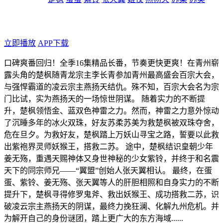
年代：2026
点个广告支持下吧！
立即播放
APP下载
口碑爽番回归！全季16集精品长番，节奏更快更爽！在青州崭
露头角的楚枫随青龙宗主李长青参加青州最高盛会百宗大会，
与强悍霸道的凌云宗主燕扬天结仇。殊不知，百宗大会名为宗
门比试，实为燕扬天的一场惊世阴谋。 随着实力的不断提
升，楚枫领悟金、蓝双色神雷之力。然而，神雷之力意外惊动
了沉睡多年的冰火双珠，好友苏柔苏美为救楚枫被双珠夺舍，
危在旦夕。为救好友，楚枫踏上万妖山寻宝之路，誓要以此救
出紫袍界灵师妖猴王，搭救二苏。 途中，楚枫结识皇朝少年
姜无殇，重遇天赐神体又身世神秘的少女紫铃，并终于和名震
天下的同宗师兄——“翼盟”创始人张天翼相认。 最终，在蛋
蛋、紫铃、姜无殇、张天翼等人的肝胆相照和自身实力的不断
提升下，楚枫寻得修罗鬼斧、救出妖猴王、成功搭救二苏，识
破凌云宗主燕扬天的阴谋，最终力挽狂澜、化解九州危机。并
为解开自己的身份谜团，踏上更广大的东方海域......