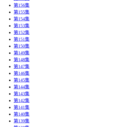
第156集
第155集
第154集
第153集
第152集
第151集
第150集
第149集
第148集
第147集
第146集
第145集
第144集
第143集
第142集
第141集
第140集
第139集