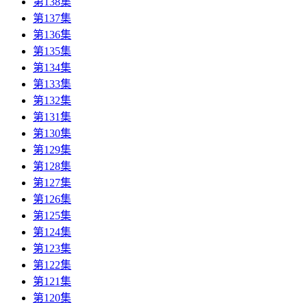
第138集
第137集
第136集
第135集
第134集
第133集
第132集
第131集
第130集
第129集
第128集
第127集
第126集
第125集
第124集
第123集
第122集
第121集
第120集