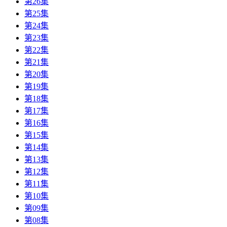
第26集
第25集
第24集
第23集
第22集
第21集
第20集
第19集
第18集
第17集
第16集
第15集
第14集
第13集
第12集
第11集
第10集
第09集
第08集