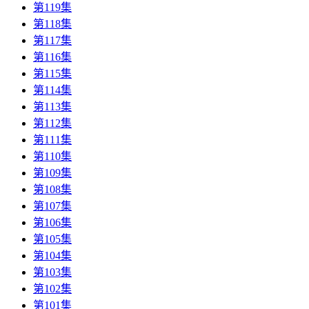
第119集
第118集
第117集
第116集
第115集
第114集
第113集
第112集
第111集
第110集
第109集
第108集
第107集
第106集
第105集
第104集
第103集
第102集
第101集