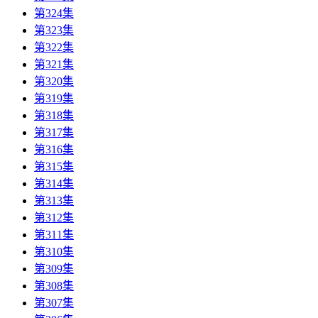
第324集
第323集
第322集
第321集
第320集
第319集
第318集
第317集
第316集
第315集
第314集
第313集
第312集
第311集
第310集
第309集
第308集
第307集