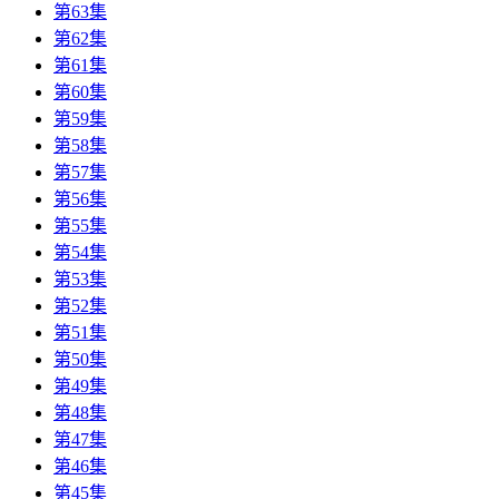
第63集
第62集
第61集
第60集
第59集
第58集
第57集
第56集
第55集
第54集
第53集
第52集
第51集
第50集
第49集
第48集
第47集
第46集
第45集