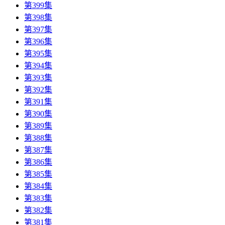
第399集
第398集
第397集
第396集
第395集
第394集
第393集
第392集
第391集
第390集
第389集
第388集
第387集
第386集
第385集
第384集
第383集
第382集
第381集