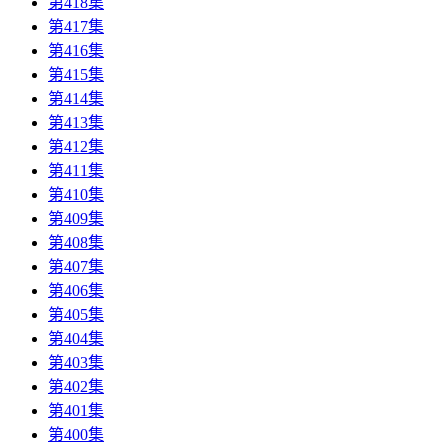
第418集
第417集
第416集
第415集
第414集
第413集
第412集
第411集
第410集
第409集
第408集
第407集
第406集
第405集
第404集
第403集
第402集
第401集
第400集