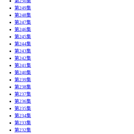
第250集
第249集
第248集
第247集
第246集
第245集
第244集
第243集
第242集
第241集
第240集
第239集
第238集
第237集
第236集
第235集
第234集
第233集
第232集