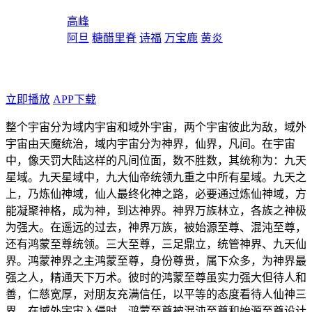
导演：
高峰
主演：
阿旦
糖醋里脊
诗福
万宝鹿
黄炎
年代：2021
点个广告支持下吧！
立即播放
APP下载
整个宇宙分为域内宇宙和域外宇宙，两个宇宙彼此为敌，域外
宇宙由天魔统治，域内宇宙分为神界，仙界，凡间。在宇宙
中，像天罚大陆这样的凡间位面，数不胜数，其统称为：九天
星域。九天星域中，九大仙帝统领九重之中所有星域。九天之
上，乃炼仙神域，仙人最终化神之路，必要通过炼仙神域，方
能凝聚神格，成为神，到达神界。神界万族林立，各族之神极
为强大。在遥远的过去，神界万族，被始源至尊、混沌至尊，
还有鸿蒙至尊统领。三大至尊，三足鼎立，统管神界、九天仙
界。鸿蒙神界之主鸿蒙至尊，身份尊贵，属下众多，为神界最
强之人，精通天下万术。彼时的鸿蒙至尊虽实力强大但待人和
善，仁慈宽厚，对朋友充满信任，以平等的态度看待人仙神三
界。在域外宇宙入侵时，鸿蒙至尊被混沌至尊和始源至尊设计