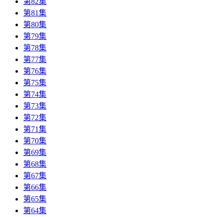
第82集
第81集
第80集
第79集
第78集
第77集
第76集
第75集
第74集
第73集
第72集
第71集
第70集
第69集
第68集
第67集
第66集
第65集
第64集