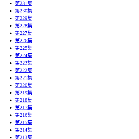
第231集
第230集
第229集
第228集
第227集
第226集
第225集
第224集
第223集
第222集
第221集
第220集
第219集
第218集
第217集
第216集
第215集
第214集
第213集