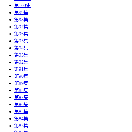
第100集
第99集
第98集
第97集
第96集
第95集
第94集
第93集
第92集
第91集
第90集
第89集
第88集
第87集
第86集
第85集
第84集
第83集