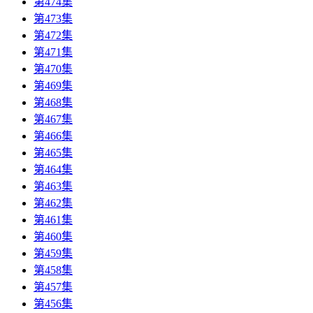
第474集
第473集
第472集
第471集
第470集
第469集
第468集
第467集
第466集
第465集
第464集
第463集
第462集
第461集
第460集
第459集
第458集
第457集
第456集