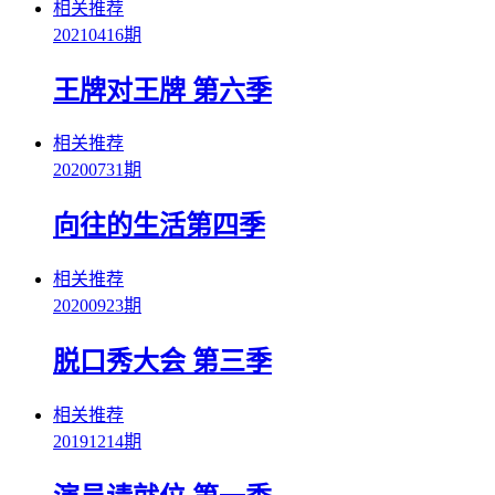
相关推荐
20210416期
王牌对王牌 第六季
相关推荐
20200731期
向往的生活第四季
相关推荐
20200923期
脱口秀大会 第三季
相关推荐
20191214期