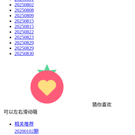
20250802
20250808
20250809
20250815
20250815
20250822
20250823
20250829
20250829
20250830
猜你喜欢
可以左右滑动哦
相关推荐
20200102期