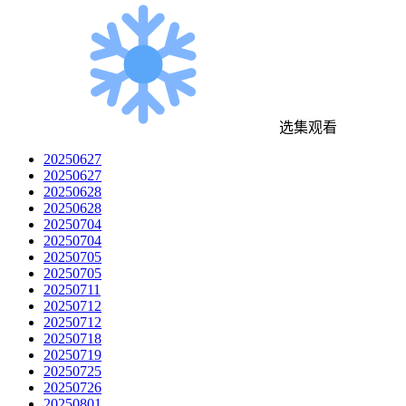
选集观看
20250627
20250627
20250628
20250628
20250704
20250704
20250705
20250705
20250711
20250712
20250712
20250718
20250719
20250725
20250726
20250801