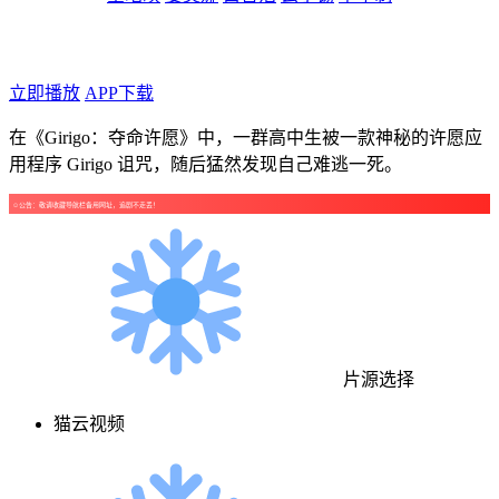
年代：2026
点个广告支持下吧！
立即播放
APP下载
在《Girigo：夺命许愿》中，一群高中生被一款神秘的许愿应
用程序 Girigo 诅咒，随后猛然发现自己难逃一死。
☺公告：敬请收藏导航栏备用网址，追剧不走丢！
片源选择
猫云视频