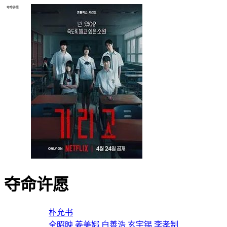
夺命许愿
夺命许愿
导演：
朴允书
主演：
全昭映
姜美娜
白善浩
玄宇锡
李孝制