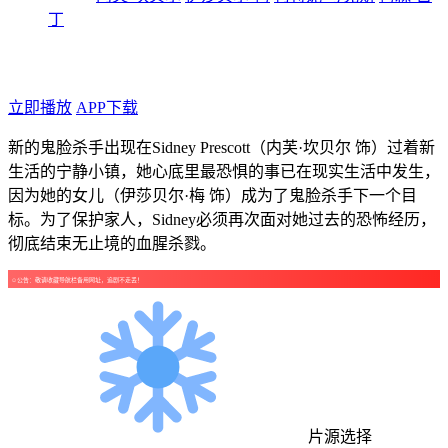
丁
年代：2026
点个广告支持下吧！
立即播放
APP下载
新的鬼脸杀手出现在Sidney Prescott（内芙·坎贝尔 饰）过着新
生活的宁静小镇，她心底里最恐惧的事已在现实生活中发生，
因为她的女儿（伊莎贝尔·梅 饰）成为了鬼脸杀手下一个目
标。为了保护家人，Sidney必须再次面对她过去的恐怖经历，
彻底结束无止境的血腥杀戮。
☺公告：敬请收藏导航栏备用网址，追剧不走丢！
片源选择