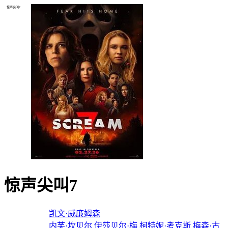
惊声尖叫7
惊声尖叫7
导演：
凯文·威廉姆森
主演：
内芙·坎贝尔
伊莎贝尔·梅
柯特妮·考克斯
梅森·古