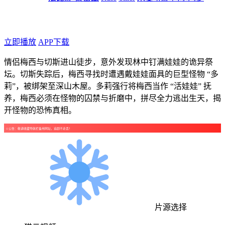
年代：2025
点个广告支持下吧！
立即播放
APP下载
情侣梅西与切斯进山徒步，意外发现林中钉满娃娃的诡异祭
坛。切斯失踪后，梅西寻找时遭遇戴娃娃面具的巨型怪物 “多
莉”，被绑架至深山木屋。多莉强行将梅西当作 “活娃娃” 抚
养，梅西必须在怪物的囚禁与折磨中，拼尽全力逃出生天，揭
开怪物的恐怖真相。
☺公告：敬请收藏导航栏备用网址，追剧不走丢！
片源选择