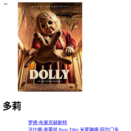
多莉
多莉
导演：
罗德·布莱克赫斯特
主演：
法比娜·泰蕾兹
Russ
Tiller
米夏琳娜·阿尔门多