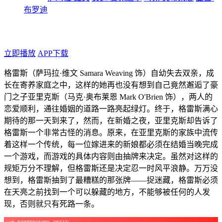
布罗迪
年代：2019
点个广告支持下吧！
立即播放
APP下载
格雷斯（萨玛拉·维文 Samara Weaving 饰）自幼失去双亲，成
长在寄养家庭之中，这样的她再也没有想到自己竟然邂逅了豪
门之子亚里克斯（马克·奥布莱恩 Mark O'Brien 饰），两人的
恋爱顺利，通往婚姻的道路一路亮起绿灯。终于，格雷斯满心
期待的那一天到来了，然而，在新婚之夜，亚里克斯却告诉了
格雷斯一个非常古怪的消息。原来，在亚里克斯的家族中流传
着这样一个传统，每一位嫁进来的新娘都必须在结婚当晚完成
一个游戏，而游戏的具体内容则由抽牌来决定。虽然对这样的
规矩万分不理解，但格雷斯还是决定忍一时风平浪静。万万没
想到，格雷斯抽到了最糟糕的那张牌——捉迷藏，格雷斯必须
在天亮之前找到一个可以躲藏的地方，不能够被任何的人发
现，否则就只有死路一条。
☺公告：敬请收藏导航栏备用网址，追剧不走丢！