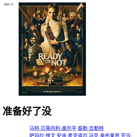
准备好了没
准备好了没
导演：
马特·贝蒂内利-奥尔平
泰勒·吉勒特
主演：
萨玛拉·维文
安迪·麦克道尔
马克·奥布莱恩
亚当·