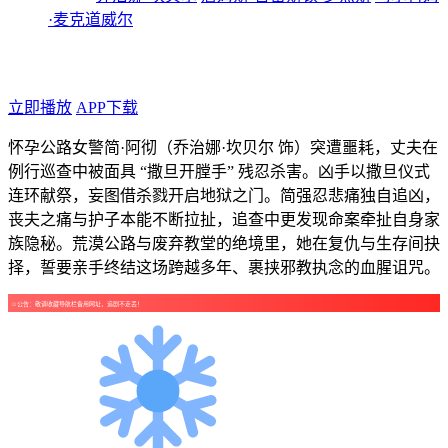
·麦克道威尔
年代：2026
点个广告支持下吧！
立即播放
APP下载
怀孕公路女警简·阿彻（乔治娜·坎贝尔 饰）突遭噩耗，丈夫在
例行巡查中被面具 “撒旦开膛手” 残忍杀害。凶手以撒旦仪式
连环献祭，妄图借杀戮开启地狱之门。简强忍悲痛独自追凶，
丧夫之痛与护子本能不断拉扯，追查中更发现命案牵扯自身家
族隐秘。荒漠公路与废弃教堂的绝境里，她在复仇与生存间抉
择，誓要亲手终结这场跨越多年、裹挟邪教执念的血腥诅咒。
☺公告：敬请收藏导航栏备用网址，追剧不走丢！