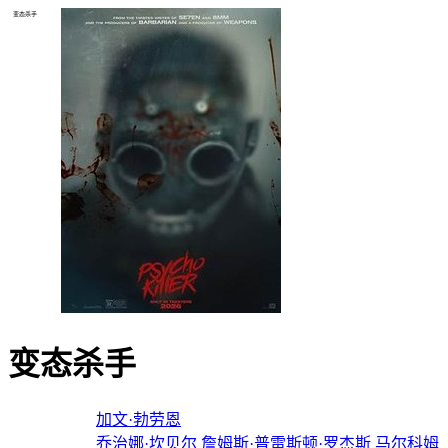
变态杀手
变态杀手
导演：
加文·勃劳恩
主演：
乔治娜·坎贝尔
詹姆斯·普雷斯顿·罗杰斯
马尔科姆