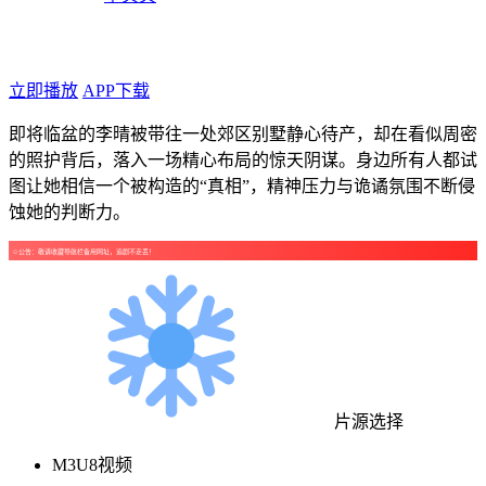
年代：2026
点个广告支持下吧！
立即播放
APP下载
即将临盆的李晴被带往一处郊区别墅静心待产，却在看似周密
的照护背后，落入一场精心布局的惊天阴谋。身边所有人都试
图让她相信一个被构造的“真相”，精神压力与诡谲氛围不断侵
蚀她的判断力。
☺公告：敬请收藏导航栏备用网址，追剧不走丢！
片源选择
M3U8视频