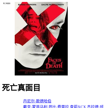
死亡真面目
死亡真面目
导演：
丹尼尔·歌德哈伯
主演：
戴克·蒙哥马利
芭比·费雷拉
查莉XCX
杰拉德·班