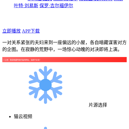
叶特·刘易斯
保罗·吉尔福伊尔
年代：2026
点个广告支持下吧！
立即播放
APP下载
一对关系紧张的夫妇来到一座偏远的小屋，各自暗藏谋害对方
的企图。在寂静的荒野中，一场惊心动魄的对决即将上演。
☺公告：敬请收藏导航栏备用网址，追剧不走丢！
片源选择
猫云视频