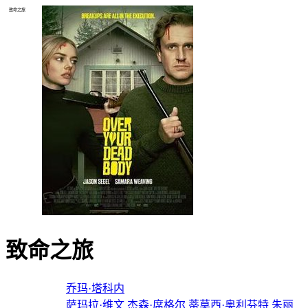
致命之旅
致命之旅
导演：
乔玛·塔科内
主演：
萨玛拉·维文
杰森·席格尔
蒂莫西·奥利芬特
朱丽