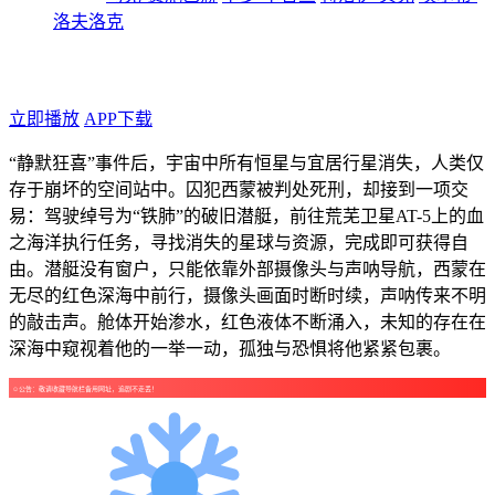
洛夫洛克
年代：2026
点个广告支持下吧！
立即播放
APP下载
“静默狂喜”事件后，宇宙中所有恒星与宜居行星消失，人类仅
存于崩坏的空间站中。囚犯西蒙被判处死刑，却接到一项交
易：驾驶绰号为“铁肺”的破旧潜艇，前往荒芜卫星AT-5上的血
之海洋执行任务，寻找消失的星球与资源，完成即可获得自
由。潜艇没有窗户，只能依靠外部摄像头与声呐导航，西蒙在
无尽的红色深海中前行，摄像头画面时断时续，声呐传来不明
的敲击声。舱体开始渗水，红色液体不断涌入，未知的存在在
深海中窥视着他的一举一动，孤独与恐惧将他紧紧包裹。
☺公告：敬请收藏导航栏备用网址，追剧不走丢！