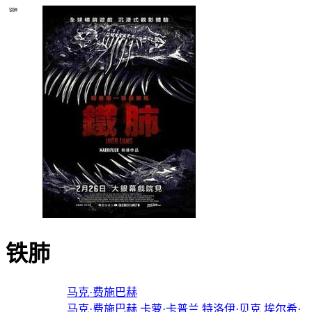
铁肺
铁肺
导演：
马克·费施巴赫
主演：
马克·费施巴赫
卡萝·卡普兰
特洛伊·贝克
埃尔希·