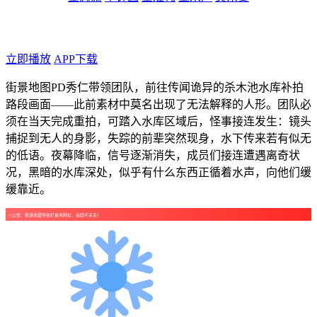
年代：2026
点个广告支持下吧！
立即播放
APP下载
街景地图PD秀仁带领团队，前往传闻诡异的杀木池水库补拍
路段画面——此前素材中莫名出现了无法解释的人形。团队必
须在当天完成重拍，可踏入水库区域后，怪事接连发生：镜头
捕捉到无人的身影，失踪的前辈突然现身，水下传来若有似无
的低语。夜幕降临，信号逐渐消失，成员们接连遭遇离奇状
况，黑暗的水库深处，似乎有什么东西正循着水声，向他们缓
缓靠近。
☺公告：敬请收藏导航栏备用网址，追剧不走丢！