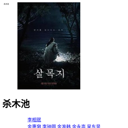
杀木池
杀木池
导演：
李相珉
主演：
金惠奫
李钟圆
金准韩
金永声
吴东旻