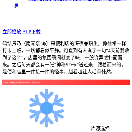
男
年代：2026
点个广告支持下吧！
立即播放
APP下载
鹤结贵乃（南琴奈 饰）是便利店的深夜兼职生，像往常一样
打卡上班，一切都看似平静。可直到有人说了一句“4天前我收
到了这个”，店里的氛围瞬间就变了味，一股诡异感扑面而
来。之后每天都会有一张“神秘SD卡”送过来，跟着而来的，
是便利店里一件接一件的怪事，越看越让人毛骨悚然。
☺公告：敬请收藏导航栏备用网址，追剧不走丢！
片源选择