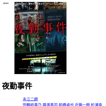
夜勤事件
夜勤事件
导演：
永江二朗
主演：
田鶴結貴乃
猿渡真司
船橋卓也
近藤一樹
松浦幸