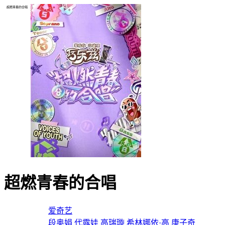
超燃青春的合唱
超燃青春的合唱
导演：
爱奇艺
主演：
段奥娟
代露娃
高瑞璇
希林娜依·高
康子奇