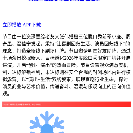
年代：2026
点个广告支持下吧！
立即播放
APP下载
节目由一位资深喜综老友大张伟搭档三位脱口秀前辈小鹿、周
奇墨、翟佳宁发起，秉持“让喜剧回归生活、演员回归线下”的
理念，打造全新线下剧场厂牌。节目邀请明星好友助阵，通过
十场演出挖掘新人，目标孵化2026年度脱口秀限定厂牌并开启
巡演，开启“创业+演出”的热血冒险。节目设置观众满意度机
制，达标解锁福利，未达标则在安全合规的封闭场地内进行模
拟露营。以“演出+生活”双线叙事，展现喜剧行业生态，探讨
演员商业与艺术价值，传递奋斗、温暖与乐观向上的正向价值
观。
☺公告：敬请收藏导航栏备用网址，追剧不走丢！