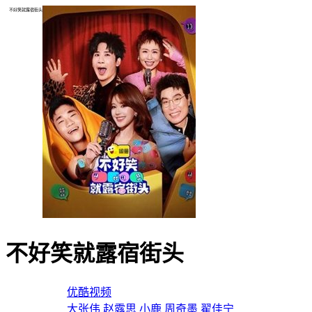
不好笑就露宿街头
不好笑就露宿街头
导演：
优酷视频
主演：
大张伟
赵露思
小鹿
周奇墨
翟佳宁