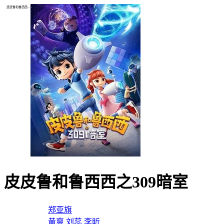
皮皮鲁和鲁西西之309暗室
皮皮鲁和鲁西西之309暗室
导演：
郑亚旗
主演：
黄爽
刘蕊
李昕