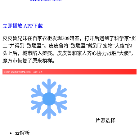
年代：2024
点个广告支持下吧！
立即播放
APP下载
皮皮鲁兄妹在自家衣柜发现309暗室，打开后遇到了科学家“觅
工”并得到“致聪盔”。皮皮鲁将“致聪盔”戴到了宠物“大傻”的
头上后，城市陷入瘫痪。皮皮鲁和家人齐心协力战胜“大傻”，
魔方市恢复了原来模样。
☺公告：敬请收藏导航栏备用网址，追剧不走丢！
片源选择
云解析