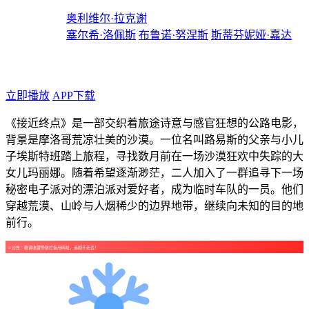
导演：
奥利维尔·拉克谢
主演：
塞尔希·洛佩斯
布鲁诺·努涅斯
斯蒂芬妮娅·嘉达
年代：2025
点个广告支持下吧！
立即播放
APP下载
《接近终点》是一部交织着旅途诗意与感官狂想的公路电影，
背景是摩洛哥荒凉壮美的沙漠。一位名叫路易斯的父亲与小儿
子埃斯特班踏上旅程，寻找数月前在一场沙漠狂欢中失踪的大
女儿玛丽娜。随着希望逐渐渺茫，二人加入了一群追寻下一场
秘密电子派对的漂泊派对爱好者，成为临时车队的一员。他们
穿越荒漠、山岭与人烟稀少的边界地带，继续向未知的目的地
前行。
☺公告：敬请收藏导航栏备用网址，追剧不走丢！