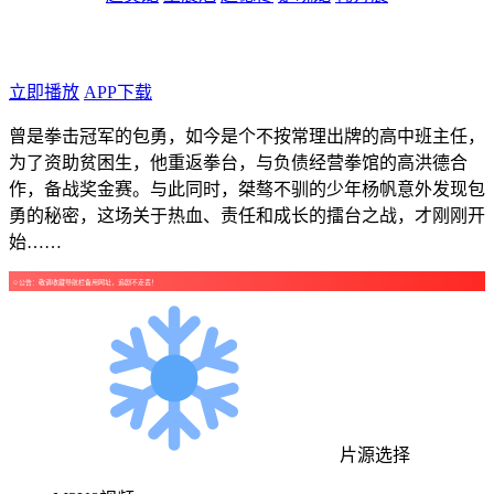
年代：2025
点个广告支持下吧！
立即播放
APP下载
曾是拳击冠军的包勇，如今是个不按常理出牌的高中班主任，
为了资助贫困生，他重返拳台，与负债经营拳馆的高洪德合
作，备战奖金赛。与此同时，桀骜不驯的少年杨帆意外发现包
勇的秘密，这场关于热血、责任和成长的擂台之战，才刚刚开
始……
☺公告：敬请收藏导航栏备用网址，追剧不走丢！
片源选择