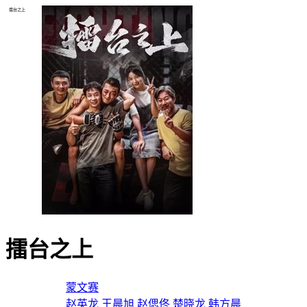
擂台之上
擂台之上
导演：
蒙文赛
主演：
赵英龙
王晨旭
赵偲佟
楚晓龙
韩方晨