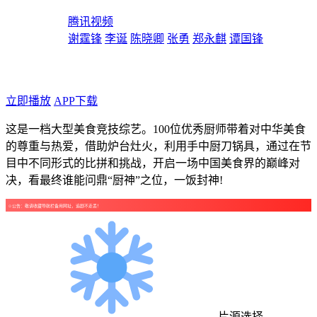
导演：
腾讯视频
主演：
谢霆锋
李诞
陈晓卿
张勇
郑永麒
谭国锋
年代：2025
点个广告支持下吧！
立即播放
APP下载
这是一档大型美食竞技综艺。100位优秀厨师带着对中华美食
的尊重与热爱，借助炉台灶火，利用手中厨刀锅具，通过在节
目中不同形式的比拼和挑战，开启一场中国美食界的巅峰对
决，看最终谁能问鼎“厨神”之位，一饭封神!
☺公告：敬请收藏导航栏备用网址，追剧不走丢！
片源选择