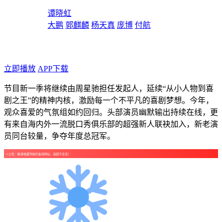
导演：
谭晓虹
主演：
大鹏
郭麒麟
杨天真
庞博
付航
年代：2025
点个广告支持下吧！
立即播放
APP下载
节目新一季将继续由周星驰担任发起人，延续“从小人物到喜
剧之王”的精神内核，激励每一个不平凡的喜剧梦想。今年，
观众喜爱的气氛组如约回归。头部演员幽默输出持续在线，更
有来自海内外一流脱口秀俱乐部的超强新人联袂加入，新老演
员同台较量，争夺年度总冠军。
☺公告：敬请收藏导航栏备用网址，追剧不走丢！