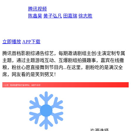
导演：
腾讯视频
主演：
陈鑫昊
黄子弘凡
田嘉瑞
徐志胜
年代：2025
点个广告支持下吧！
立即播放
APP下载
腾讯首档影剧综通告综艺，每期邀请剧组主创/主演定制专属
主题，通过主题游戏互动、互爆剧组拍摄趣事，嘉宾在线撒
粮，粉丝心愿直接舞到节目内...在这里，剧粉吃的是满汉全
席，网友看的是笑到劈叉！
☺公告：敬请收藏导航栏备用网址，追剧不走丢！
片源选择