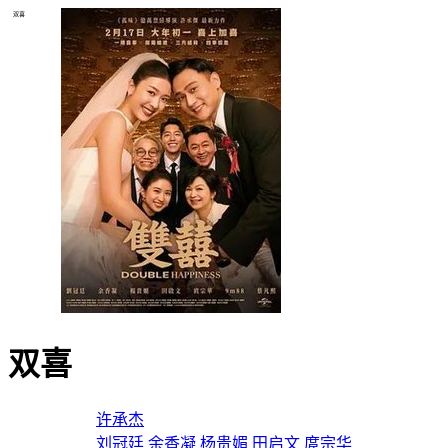
双喜
双喜
导演：
许承杰
主演：
刘冠廷
余香凝
杨贵媚
田启文
庹宗华