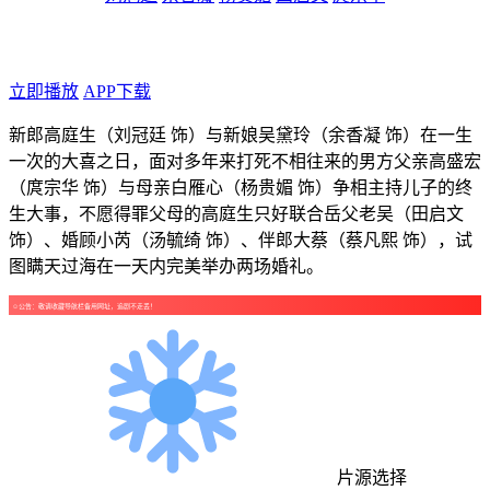
年代：2025
点个广告支持下吧！
立即播放
APP下载
新郎高庭生（刘冠廷 饰）与新娘吴黛玲（余香凝 饰）在一生
一次的大喜之日，面对多年来打死不相往来的男方父亲高盛宏
（庹宗华 饰）与母亲白雁心（杨贵媚 饰）争相主持儿子的终
生大事，不愿得罪父母的高庭生只好联合岳父老吴（田启文
饰）、婚顾小芮（汤毓绮 饰）、伴郎大蔡（蔡凡熙 饰），试
图瞒天过海在一天内完美举办两场婚礼。
☺公告：敬请收藏导航栏备用网址，追剧不走丢！
片源选择