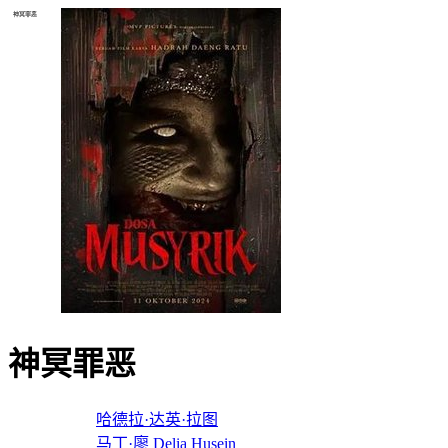
神冥罪恶
神冥罪恶
导演：
哈德拉·达英·拉图
主演：
马丁·廖
Delia
Husein